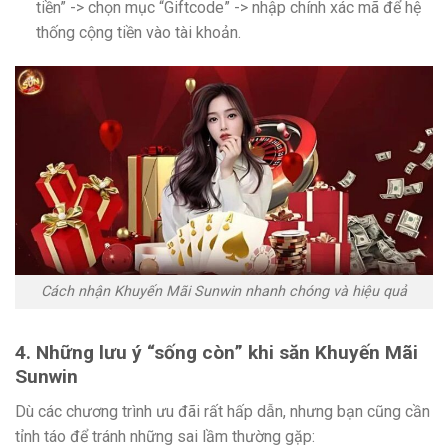
tiền” -> chọn mục “Giftcode” -> nhập chính xác mã để hệ
thống cộng tiền vào tài khoản.
Cách nhận Khuyến Mãi Sunwin nhanh chóng và hiệu quả
4. Những lưu ý “sống còn” khi săn Khuyến Mãi
Sunwin
Dù các chương trình ưu đãi rất hấp dẫn, nhưng bạn cũng cần
tỉnh táo để tránh những sai lầm thường gặp: