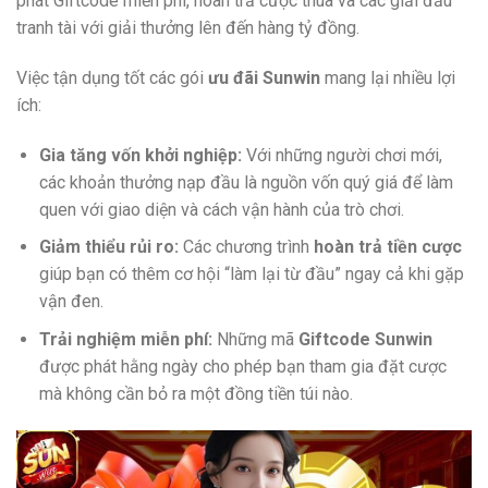
phát Giftcode miễn phí, hoàn trả cược thua và các giải đấu
tranh tài với giải thưởng lên đến hàng tỷ đồng.
Việc tận dụng tốt các gói
ưu đãi Sunwin
mang lại nhiều lợi
ích:
Gia tăng vốn khởi nghiệp:
Với những người chơi mới,
các khoản thưởng nạp đầu là nguồn vốn quý giá để làm
quen với giao diện và cách vận hành của trò chơi.
Giảm thiểu rủi ro:
Các chương trình
hoàn trả tiền cược
giúp bạn có thêm cơ hội “làm lại từ đầu” ngay cả khi gặp
vận đen.
Trải nghiệm miễn phí:
Những mã
Giftcode Sunwin
được phát hằng ngày cho phép bạn tham gia đặt cược
mà không cần bỏ ra một đồng tiền túi nào.