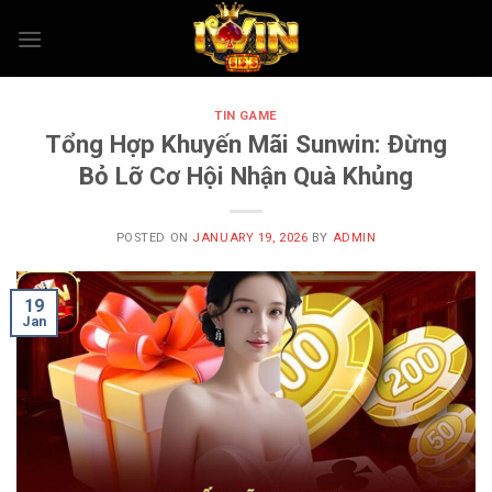
Skip
to
content
TIN GAME
Tổng Hợp Khuyến Mãi Sunwin: Đừng
Bỏ Lỡ Cơ Hội Nhận Quà Khủng
POSTED ON
JANUARY 19, 2026
BY
ADMIN
19
Jan