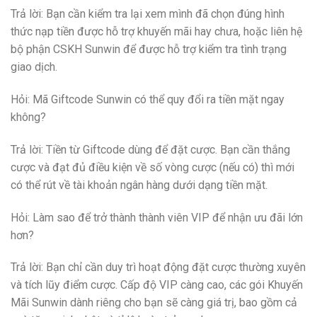
Trả lời: Bạn cần kiểm tra lại xem mình đã chọn đúng hình
thức nạp tiền được hỗ trợ khuyến mãi hay chưa, hoặc liên hệ
bộ phận CSKH Sunwin để được hỗ trợ kiểm tra tình trạng
giao dịch.
Hỏi: Mã Giftcode Sunwin có thể quy đổi ra tiền mặt ngay
không?
Trả lời: Tiền từ Giftcode dùng để đặt cược. Bạn cần thắng
cược và đạt đủ điều kiện về số vòng cược (nếu có) thì mới
có thể rút về tài khoản ngân hàng dưới dạng tiền mặt.
Hỏi: Làm sao để trở thành thành viên VIP để nhận ưu đãi lớn
hơn?
Trả lời: Bạn chỉ cần duy trì hoạt động đặt cược thường xuyên
và tích lũy điểm cược. Cấp độ VIP càng cao, các gói Khuyến
Mãi Sunwin dành riêng cho bạn sẽ càng giá trị, bao gồm cả