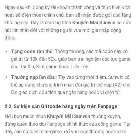
Ngay sau khi đăng ký tài khoản thành công và thực hiện kích
hoạt số điện thoại chính chủ, bạn sẽ nhận được gói quà tặng
khởi nghiệp. Đây là chương trình
Khuyến Mãi Sunwin
có sức
hút lớn nhất đối với những người vừa mới gia nhập cộng
đồng.
Tặng code tân thủ:
Thông thường, các mã code này có
giá trị từ 10k đến 50k, giúp bạn trải nghiệm các tựa game
như Tài Xỉu, Slot game hoặc Tiến Lên.
Thưởng nạp lần đầu:
Tùy vào từng thời điểm, Sunwin có
thể áp dụng chương trình nhân đôi giá trị thẻ nạp (X2) cho
lần giao dịch đầu tiên qua ngân hàng hoặc ví điện tử.
2.2. Sự kiện săn Giftcode hàng ngày trên Fanpage
Nếu bạn muốn nhận
Khuyến Mãi Sunwin
thường xuyên,
đừng quên theo dõi Fanpage chính thức của cổng game. Tại
đây, các sự kiện mini-game, đố vui nhận thưởng hoặc xem