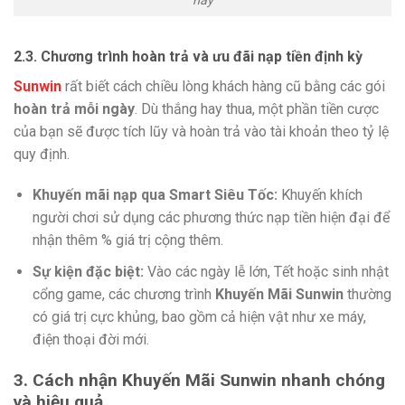
nay
2.3. Chương trình hoàn trả và ưu đãi nạp tiền định kỳ
Sunwin
rất biết cách chiều lòng khách hàng cũ bằng các gói
hoàn trả mỗi ngày
. Dù thắng hay thua, một phần tiền cược
của bạn sẽ được tích lũy và hoàn trả vào tài khoản theo tỷ lệ
quy định.
Khuyến mãi nạp qua Smart Siêu Tốc:
Khuyến khích
người chơi sử dụng các phương thức nạp tiền hiện đại để
nhận thêm % giá trị cộng thêm.
Sự kiện đặc biệt:
Vào các ngày lễ lớn, Tết hoặc sinh nhật
cổng game, các chương trình
Khuyến Mãi Sunwin
thường
có giá trị cực khủng, bao gồm cả hiện vật như xe máy,
điện thoại đời mới.
3. Cách nhận Khuyến Mãi Sunwin nhanh chóng
và hiệu quả